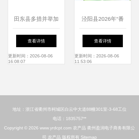
田东县多措并举加
泾阳县2026年“番
大农产品抽检力
茄领鲜 陕亮生
查看详情
查看详情
度，全力守护群
活”农产品产销对接
更新时间：2026-08-06
更新时间：2026-08-06
16:08:07
11:53:06
众“舌尖上的安全”
活动圆满举行
地址：浙江省衢州市柯城区白云中大道88幢301室-3-68工位
电话：1835757**
Copyright © 2026
www.yrdcpt.com
农产品
衢州盈润电子商务有限公
司
农产品
版权所有
Sitemap