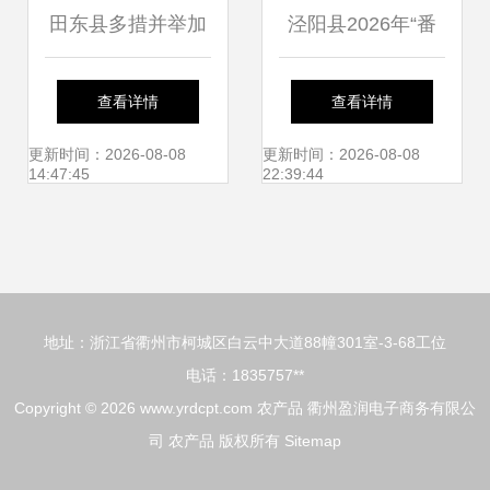
田东县多措并举加
泾阳县2026年“番
大农产品抽检力
茄领鲜 陕亮生
查看详情
查看详情
度，全力守护群
活”农产品产销对接
更新时间：2026-08-08
更新时间：2026-08-08
14:47:45
22:39:44
众“舌尖上的安全”
活动圆满举行
地址：浙江省衢州市柯城区白云中大道88幢301室-3-68工位
电话：1835757**
Copyright © 2026
www.yrdcpt.com
农产品
衢州盈润电子商务有限公
司
农产品
版权所有
Sitemap