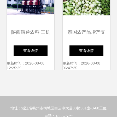
陕西渭通农科 三机
泰国农产品增产支
组（图）农产品初
持农民收入稳步增
查看详情
查看详情
加工机械解析
长
更新时间：2026-08-08
更新时间：2026-08-08
12:25:29
06:47:25
地址：浙江省衢州市柯城区白云中大道88幢301室-3-68工位
电话：1835757**