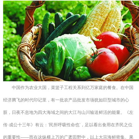
中国作为农业大国，菜篮子工程关系到亿万家庭的餐食。在中国
经济腾飞的时代印记里，有一批农产品批发市场犹如巨型城市的心
脏，日夜不息地为四大海域之间的大江与山川输送鲜活的能量。《左
传·成公十三年》有云：‘民所呼吸性命也’，足以看出食用在齐民之位
的重要性——而在这纵横上万的广袤田野中，以上大宗海鲜密集、果