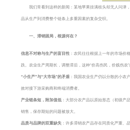
我们常看到这样的新闻：某地苹果挂满枝头却无人问津，
品从生产到消费整个链条上多重因素的复杂交织。
一、滞销困局，根源何在？
信息不对称与生产的盲目性
：农民往往根据上一年的市场价格
跌。农业生产周期长，调整滞后，这种“价高伤民，价贱伤农
“小生产”与“大市场”的矛盾
：我国农业生产仍以分散的小农
效对接下游采购商和终端消费者。
产业链条短，附加值低
：大部分农产品以原始形态（初级产
销售，保存期短的问题被放大。
品质与品牌的双重缺失
：许多滞销农产品存在同质化严重、