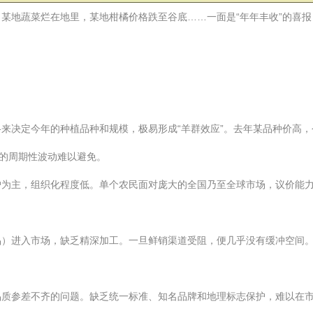
某地蔬菜烂在地里，某地柑橘价格跌至谷底……一面是“年年丰收”的喜报
来决定今年的种植品种和规模，极易形成“羊群效应”。去年某品种价高
”的周期性波动难以避免。
户为主，组织化程度低。单个农民面对庞大的全国乃至全球市场，议价能
品）进入市场，缺乏精深加工。一旦鲜销渠道受阻，便几乎没有缓冲空间
品质参差不齐的问题。缺乏统一标准、知名品牌和地理标志保护，难以在